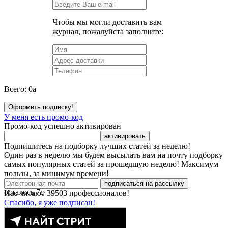
Чтобы мы могли доставить вам
журнал, пожалуйста заполните:
Всего:
0
a
Оформить подписку!
У меня есть промо-код
Промо-код успешно активирован
активировать
Подпишитесь на подборку лучших статей за неделю!
Один раз в неделю мы будем высылать вам на почту подборку
самых популярных статей за прошедшую неделю! Максимум
пользы, за минимум времени!
подписаться на рассылку
осталось
7
с
Нас читают
39503
профессионалов!
Спасибо, я уже подписан!