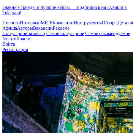
Главные тренды и лучшие кейсы — подпишись на Event.ru в
Telegram!
Новости
Интервью
MICE
Компании
Инструменты
Обзоры
Детали
Афиша
Авторы
Вакансии
Реклама
Популярное за месяц
Самое популярное
Самое рекомендуемое
Золотой запас
Войти
Регистрация