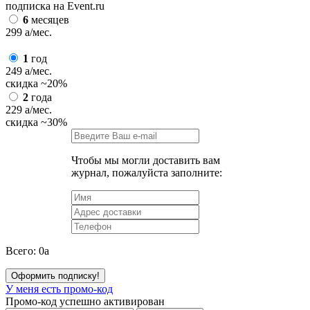
подписка на Event.ru
6
месяцев
299
a
/мес.
1
год
249
a
/мес.
скидка
~20%
2
года
229
a
/мес.
скидка
~30%
Чтобы мы могли доставить вам
журнал, пожалуйста заполните:
Всего:
0
a
Оформить подписку!
У меня есть промо-код
Промо-код успешно активирован