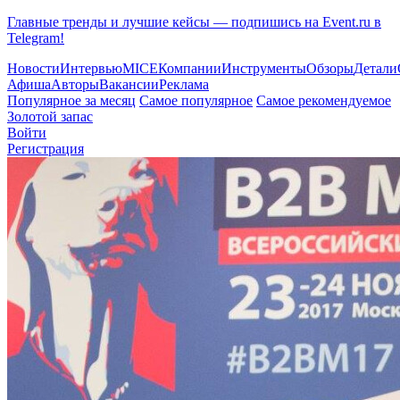
Главные тренды и лучшие кейсы — подпишись на Event.ru в
Telegram!
Новости
Интервью
MICE
Компании
Инструменты
Обзоры
Детали
Афиша
Авторы
Вакансии
Реклама
Популярное за месяц
Самое популярное
Самое рекомендуемое
Золотой запас
Войти
Регистрация