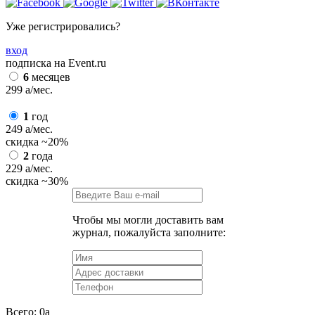
Уже регистрировались?
вход
подписка на Event.ru
6
месяцев
299
a
/мес.
1
год
249
a
/мес.
скидка
~20%
2
года
229
a
/мес.
скидка
~30%
Чтобы мы могли доставить вам
журнал, пожалуйста заполните:
Всего:
0
a