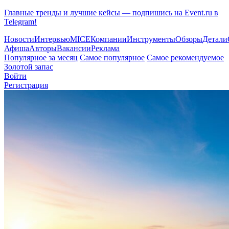
Главные тренды и лучшие кейсы — подпишись на Event.ru в
Telegram!
Новости
Интервью
MICE
Компании
Инструменты
Обзоры
Детали
Афиша
Авторы
Вакансии
Реклама
Популярное за месяц
Самое популярное
Самое рекомендуемое
Золотой запас
Войти
Регистрация