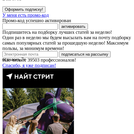
Оформить подписку!
У меня есть промо-код
Промо-код успешно активирован
активировать
Подпишитесь на подборку лучших статей за неделю!
Один раз в неделю мы будем высылать вам на почту подборку
самых популярных статей за прошедшую неделю! Максимум
пользы, за минимум времени!
подписаться на рассылку
осталось
7
с
Нас читают
39503
профессионалов!
Спасибо, я уже подписан!