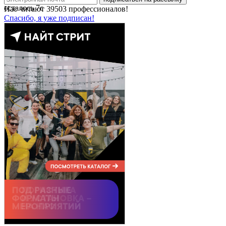
осталось
7
с
Нас читают
39503
профессионалов!
Спасибо, я уже подписан!