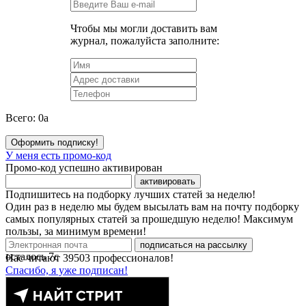
Чтобы мы могли доставить вам
журнал, пожалуйста заполните:
Всего:
0
a
Оформить подписку!
У меня есть промо-код
Промо-код успешно активирован
активировать
Подпишитесь на подборку лучших статей за неделю!
Один раз в неделю мы будем высылать вам на почту подборку
самых популярных статей за прошедшую неделю! Максимум
пользы, за минимум времени!
подписаться на рассылку
осталось
7
с
Нас читают
39503
профессионалов!
Спасибо, я уже подписан!