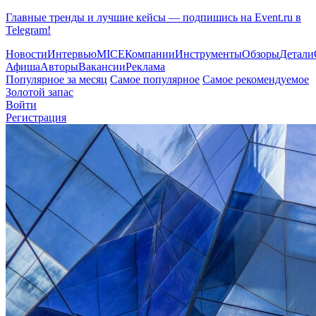
Главные тренды и лучшие кейсы — подпишись на Event.ru в
Telegram!
Новости
Интервью
MICE
Компании
Инструменты
Обзоры
Детали
Афиша
Авторы
Вакансии
Реклама
Популярное за месяц
Самое популярное
Самое рекомендуемое
Золотой запас
Войти
Регистрация