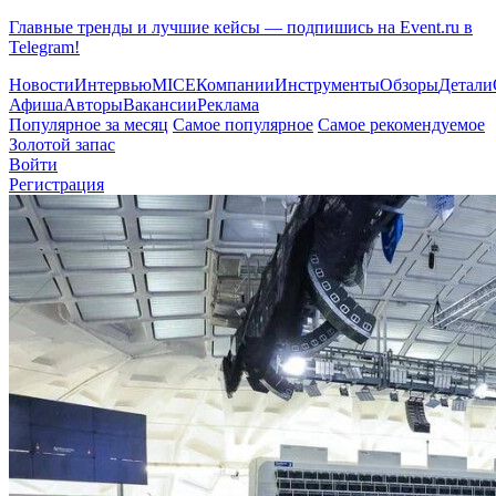
Главные тренды и лучшие кейсы — подпишись на Event.ru в
Telegram!
Новости
Интервью
MICE
Компании
Инструменты
Обзоры
Детали
Афиша
Авторы
Вакансии
Реклама
Популярное за месяц
Самое популярное
Самое рекомендуемое
Золотой запас
Войти
Регистрация