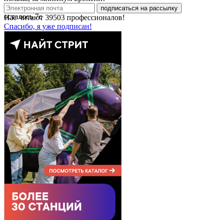
подписаться на рассылку
осталось
7
с
Нас читают
39503
профессионалов!
Спасибо, я уже подписан!