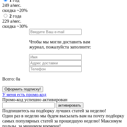
1
год
249
a
/мес.
скидка
~20%
2
года
229
a
/мес.
скидка
~30%
Чтобы мы могли доставить вам
журнал, пожалуйста заполните:
Всего:
0
a
Оформить подписку!
У меня есть промо-код
Промо-код успешно активирован
активировать
Подпишитесь на подборку лучших статей за неделю!
Один раз в неделю мы будем высылать вам на почту подборку
самых популярных статей за прошедшую неделю! Максимум
пользы, за минимум времени!