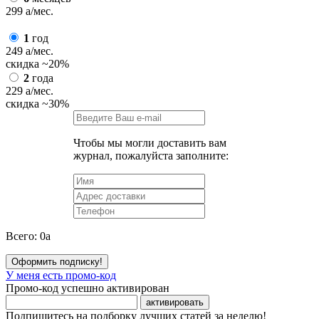
299
a
/мес.
1
год
249
a
/мес.
скидка
~20%
2
года
229
a
/мес.
скидка
~30%
Чтобы мы могли доставить вам
журнал, пожалуйста заполните:
Всего:
0
a
Оформить подписку!
У меня есть промо-код
Промо-код успешно активирован
активировать
Подпишитесь на подборку лучших статей за неделю!