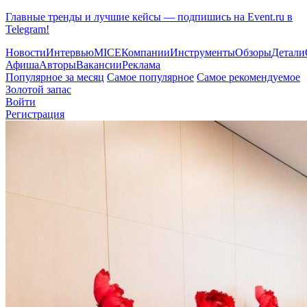
Главные тренды и лучшие кейсы — подпишись на Event.ru в
Telegram!
Новости
Интервью
MICE
Компании
Инструменты
Обзоры
Детали
Афиша
Авторы
Вакансии
Реклама
Популярное за месяц
Самое популярное
Самое рекомендуемое
Золотой запас
Войти
Регистрация