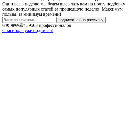
Один раз в неделю мы будем высылать вам на почту подборку
самых популярных статей за прошедшую неделю! Максимум
пользы, за минимум времени!
подписаться на рассылку
осталось
7
с
Нас читают
39503
профессионалов!
Спасибо, я уже подписан!