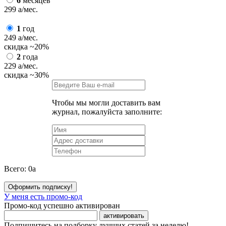
6
месяцев
299
a
/мес.
1
год
249
a
/мес.
скидка
~20%
2
года
229
a
/мес.
скидка
~30%
Чтобы мы могли доставить вам
журнал, пожалуйста заполните:
Всего:
0
a
Оформить подписку!
У меня есть промо-код
Промо-код успешно активирован
активировать
Подпишитесь на подборку лучших статей за неделю!