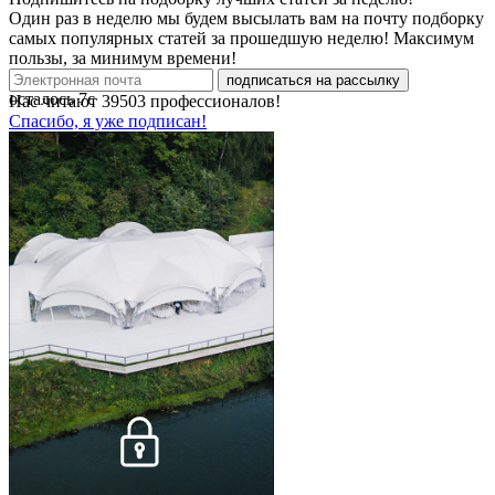
Один раз в неделю мы будем высылать вам на почту подборку
самых популярных статей за прошедшую неделю! Максимум
пользы, за минимум времени!
подписаться на рассылку
осталось
7
с
Нас читают
39503
профессионалов!
Спасибо, я уже подписан!