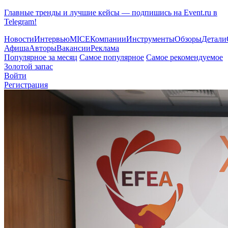
Главные тренды и лучшие кейсы — подпишись на Event.ru в
Telegram!
Новости
Интервью
MICE
Компании
Инструменты
Обзоры
Детали
Афиша
Авторы
Вакансии
Реклама
Популярное за месяц
Самое популярное
Самое рекомендуемое
Золотой запас
Войти
Регистрация