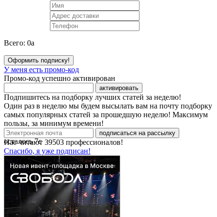
Всего:
0
a
Оформить подписку!
У меня есть промо-код
Промо-код успешно активирован
активировать
Подпишитесь на подборку лучших статей за неделю!
Один раз в неделю мы будем высылать вам на почту подборку
самых популярных статей за прошедшую неделю! Максимум
пользы, за минимум времени!
подписаться на рассылку
осталось
7
с
Нас читают
39503
профессионалов!
Спасибо, я уже подписан!