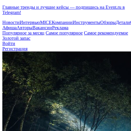
Главные тренды и лучшие кейсы — подпишись на Event.ru в
Telegram!
Новости
Интервью
MICE
Компании
Инструменты
Обзоры
Детали
Афиша
Авторы
Вакансии
Реклама
Популярное за месяц
Самое популярное
Самое рекомендуемое
Золотой запас
Войти
Регистрация