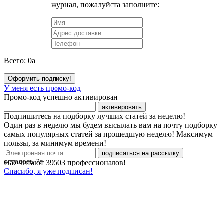
журнал, пожалуйста заполните:
Всего:
0
a
Оформить подписку!
У меня есть промо-код
Промо-код успешно активирован
активировать
Подпишитесь на подборку лучших статей за неделю!
Один раз в неделю мы будем высылать вам на почту подборку
самых популярных статей за прошедшую неделю! Максимум
пользы, за минимум времени!
подписаться на рассылку
осталось
7
с
Нас читают
39503
профессионалов!
Спасибо, я уже подписан!