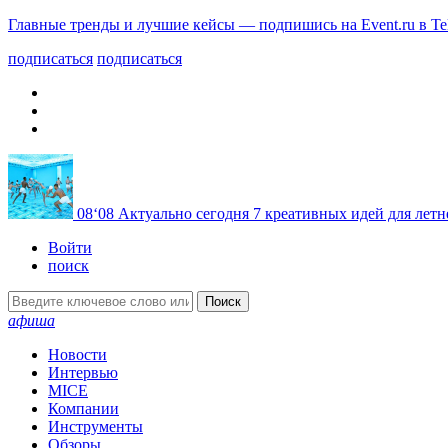
Главные тренды и лучшие кейсы — подпишись на Event.ru в Te
подписаться
подписаться
08
‘08
Актуально сегодня
7 креативных идей для летн
Войти
поиск
Поиск
афиша
Новости
Интервью
MICE
Компании
Инструменты
Обзоры