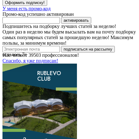
Оформить подписку!
У меня есть промо-код
Промо-код успешно активирован
активировать
Подпишитесь на подборку лучших статей за неделю!
Один раз в неделю мы будем высылать вам на почту подборку
самых популярных статей за прошедшую неделю! Максимум
пользы, за минимум времени!
подписаться на рассылку
осталось
7
с
Нас читают
39503
профессионалов!
Спасибо, я уже подписан!