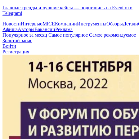
Главные тренды и лучшие кейсы — подпишись на Event.ru в
Telegram!
Новости
Интервью
MICE
Компании
Инструменты
Обзоры
Детали
Афиша
Авторы
Вакансии
Реклама
Популярное за месяц
Самое популярное
Самое рекомендуемое
Золотой запас
Войти
Регистрация