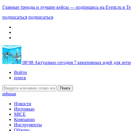
Главные тренды и лучшие кейсы — подпишись на Event.ru в Te
подписаться
подписаться
08
‘08
Актуально сегодня
7 креативных идей для летн
Войти
поиск
Поиск
афиша
Новости
Интервью
MICE
Компании
Инструменты
Обзоры