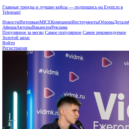
Главные тренды и лучшие кейсы — подпишись на Event.ru в
Telegram!
Новости
Интервью
MICE
Компании
Инструменты
Обзоры
Детали
Афиша
Авторы
Вакансии
Реклама
Популярное за месяц
Самое популярное
Самое рекомендуемое
Золотой запас
Войти
Регистрация