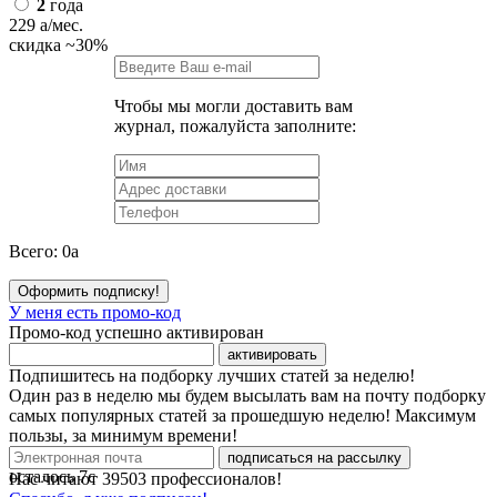
2
года
229
a
/мес.
скидка
~30%
Чтобы мы могли доставить вам
журнал, пожалуйста заполните:
Всего:
0
a
Оформить подписку!
У меня есть промо-код
Промо-код успешно активирован
активировать
Подпишитесь на подборку лучших статей за неделю!
Один раз в неделю мы будем высылать вам на почту подборку
самых популярных статей за прошедшую неделю! Максимум
пользы, за минимум времени!
подписаться на рассылку
осталось
7
с
Нас читают
39503
профессионалов!