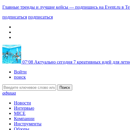
Главные тренды и лучшие кейсы — подпишись на Event.ru в Te
подписаться
подписаться
07
‘08
Актуально сегодня
7 креативных идей для летн
Войти
поиск
Поиск
афиша
Новости
Интервью
MICE
Компании
Инструменты
Обзоры