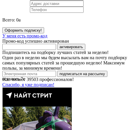
Всего:
0
a
Оформить подписку!
У меня есть промо-код
Промо-код успешно активирован
активировать
Подпишитесь на подборку лучших статей за неделю!
Один раз в неделю мы будем высылать вам на почту подборку
самых популярных статей за прошедшую неделю! Максимум
пользы, за минимум времени!
подписаться на рассылку
осталось
7
с
Нас читают
39503
профессионалов!
Спасибо, я уже подписан!