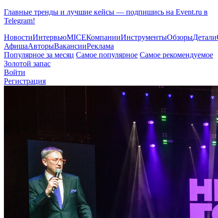
Главные тренды и лучшие кейсы — подпишись на Event.ru в
Telegram!
Новости
Интервью
MICE
Компании
Инструменты
Обзоры
Детали
Афиша
Авторы
Вакансии
Реклама
Популярное за месяц
Самое популярное
Самое рекомендуемое
Золотой запас
Войти
Регистрация