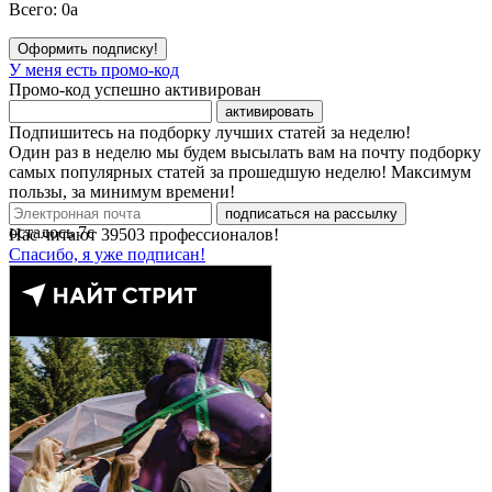
Всего:
0
a
Оформить подписку!
У меня есть промо-код
Промо-код успешно активирован
активировать
Подпишитесь на подборку лучших статей за неделю!
Один раз в неделю мы будем высылать вам на почту подборку
самых популярных статей за прошедшую неделю! Максимум
пользы, за минимум времени!
подписаться на рассылку
осталось
7
с
Нас читают
39503
профессионалов!
Спасибо, я уже подписан!