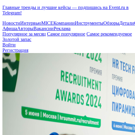
Главные тренды и лучшие кейсы — подпишись на Event.ru в
Telegram!
Новости
Интервью
MICE
Компании
Инструменты
Обзоры
Детали
Афиша
Авторы
Вакансии
Реклама
Популярное за месяц
Самое популярное
Самое рекомендуемое
Золотой запас
Войти
Регистрация