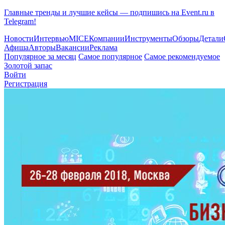
Главные тренды и лучшие кейсы — подпишись на Event.ru в
Telegram!
Новости
Интервью
MICE
Компании
Инструменты
Обзоры
Детали
Афиша
Авторы
Вакансии
Реклама
Популярное за месяц
Самое популярное
Самое рекомендуемое
Золотой запас
Войти
Регистрация