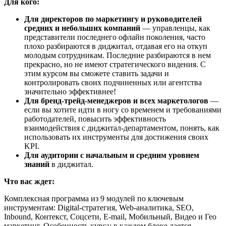
Для кого:
Для директоров по маркетингу и руководителей
средних и небольших компаний
— управленцы, как
представители последнего офлайн поколения, часто
плохо разбираются в диджитал, отдавая его на откуп
молодым сотрудникам. Последние разбираются в нем
прекрасно, но не имеют стратегического видения. С
этим курсом вы сможете ставить задачи и
контролировать своих подчиненных или агентства
значительно эффективнее!
Для бренд-трейд-менеджеров и всех маркетологов
—
если вы хотите идти в ногу со временем и требованиями
работодателей, повысить эффективность
взаимодействия с диджитал-департаментом, понять, как
использовать их инструменты для достижения своих
KPI.
Для аудитории с начальным и средним уровнем
знаний
в диджитал.
Что вас ждет:
Комплексная программа из 9 модулей по ключевым
инструментам: Digital-стратегия, Web-аналитика, SEO,
Inbound, Контекст, Соцсети, E-mail, Мобильный, Видео и Гео
маркетинг. Особенность курса: в каждом блоке дается