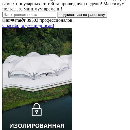
самых популярных статей за прошедшую неделю! Максимум
пользы, за минимум времени!
подписаться на рассылку
осталось
7
с
Нас читают
39503
профессионалов!
Спасибо, я уже подписан!