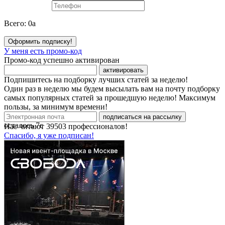
Всего:
0
a
Оформить подписку!
У меня есть промо-код
Промо-код успешно активирован
активировать
Подпишитесь на подборку лучших статей за неделю!
Один раз в неделю мы будем высылать вам на почту подборку
самых популярных статей за прошедшую неделю! Максимум
пользы, за минимум времени!
подписаться на рассылку
осталось
7
с
Нас читают
39503
профессионалов!
Спасибо, я уже подписан!