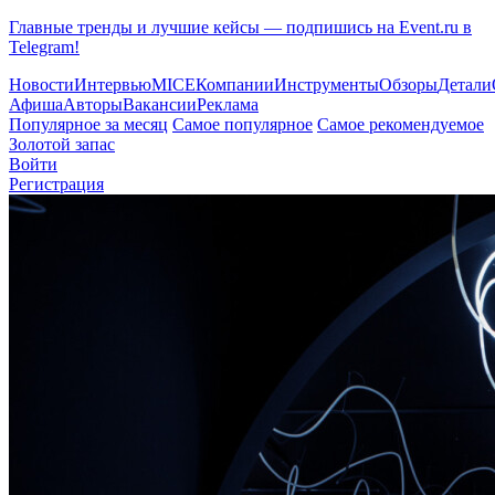
Главные тренды и лучшие кейсы — подпишись на Event.ru в
Telegram!
Новости
Интервью
MICE
Компании
Инструменты
Обзоры
Детали
Афиша
Авторы
Вакансии
Реклама
Популярное за месяц
Самое популярное
Самое рекомендуемое
Золотой запас
Войти
Регистрация