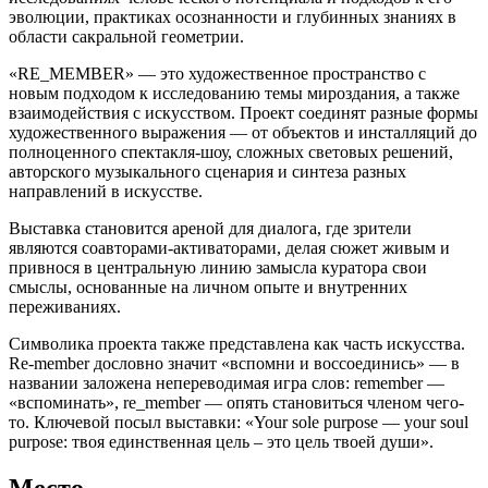
эволюции, практиках осознанности и глубинных знаниях в
области сакральной геометрии.
«RE_MEMBER» — это художественное пространство с
новым подходом к исследованию темы мироздания, а также
взаимодействия с искусством. Проект соединят разные формы
художественного выражения — от объектов и инсталляций до
полноценного спектакля-шоу, сложных световых решений,
авторского музыкального сценария и синтеза разных
направлений в искусстве.
Выставка становится ареной для диалога, где зрители
являются соавторами-активаторами, делая сюжет живым и
привнося в центральную линию замысла куратора свои
смыслы, основанные на личном опыте и внутренних
переживаниях.
Символика проекта также представлена как часть искусства.
Re-member дословно значит «вспомни и воссоединись» — в
названии заложена непереводимая игра слов: remember —
«вспоминать», re_member — опять становиться членом чего-
то. Ключевой посыл выставки: «Your sole purpose — your soul
purpose: твоя единственная цель – это цель твоей души».
Место