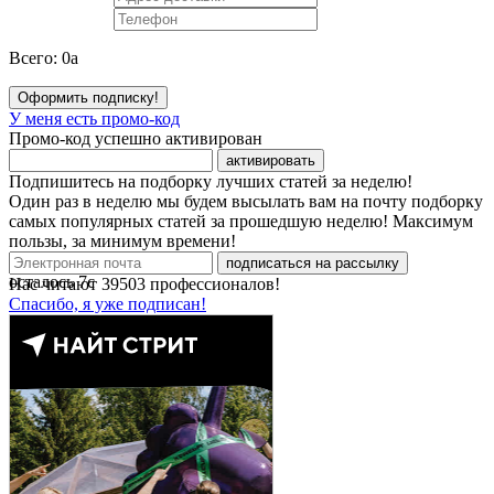
Всего:
0
a
Оформить подписку!
У меня есть промо-код
Промо-код успешно активирован
активировать
Подпишитесь на подборку лучших статей за неделю!
Один раз в неделю мы будем высылать вам на почту подборку
самых популярных статей за прошедшую неделю! Максимум
пользы, за минимум времени!
подписаться на рассылку
осталось
7
с
Нас читают
39503
профессионалов!
Спасибо, я уже подписан!