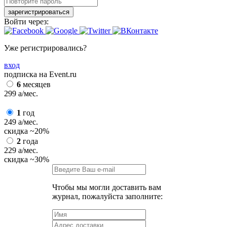
зарегистрироваться
Войти через:
Уже регистрировались?
вход
подписка на Event.ru
6
месяцев
299
a
/мес.
1
год
249
a
/мес.
скидка
~20%
2
года
229
a
/мес.
скидка
~30%
Чтобы мы могли доставить вам
журнал, пожалуйста заполните: