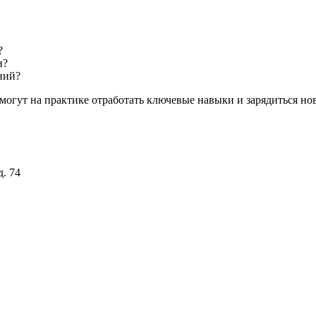
?
и?
ний?
омогут на практике отработать ключевые навыки и зарядиться н
. 74