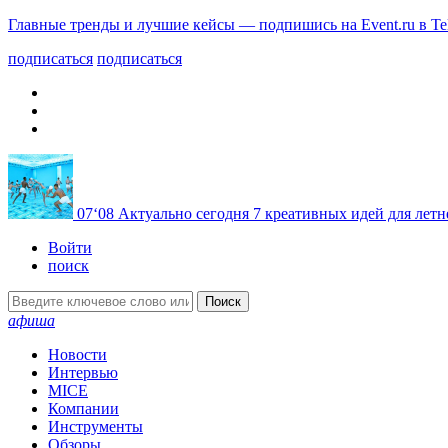
Главные тренды и лучшие кейсы — подпишись на Event.ru в Te
подписаться
подписаться
07
‘08
Актуально сегодня
7 креативных идей для летн
Войти
поиск
Поиск
афиша
Новости
Интервью
MICE
Компании
Инструменты
Обзоры