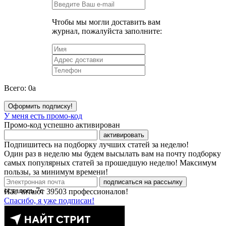
Чтобы мы могли доставить вам
журнал, пожалуйста заполните:
Всего:
0
a
Оформить подписку!
У меня есть промо-код
Промо-код успешно активирован
активировать
Подпишитесь на подборку лучших статей за неделю!
Один раз в неделю мы будем высылать вам на почту подборку
самых популярных статей за прошедшую неделю! Максимум
пользы, за минимум времени!
подписаться на рассылку
осталось
7
с
Нас читают
39503
профессионалов!
Спасибо, я уже подписан!