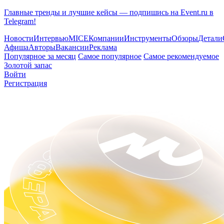
Главные тренды и лучшие кейсы — подпишись на Event.ru в
Telegram!
Новости
Интервью
MICE
Компании
Инструменты
Обзоры
Детали
Афиша
Авторы
Вакансии
Реклама
Популярное за месяц
Самое популярное
Самое рекомендуемое
Золотой запас
Войти
Регистрация