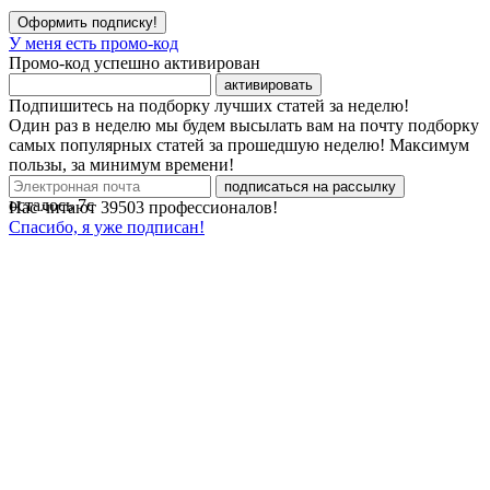
Оформить подписку!
У меня есть промо-код
Промо-код успешно активирован
активировать
Подпишитесь на подборку лучших статей за неделю!
Один раз в неделю мы будем высылать вам на почту подборку
самых популярных статей за прошедшую неделю! Максимум
пользы, за минимум времени!
подписаться на рассылку
осталось
7
с
Нас читают
39503
профессионалов!
Спасибо, я уже подписан!