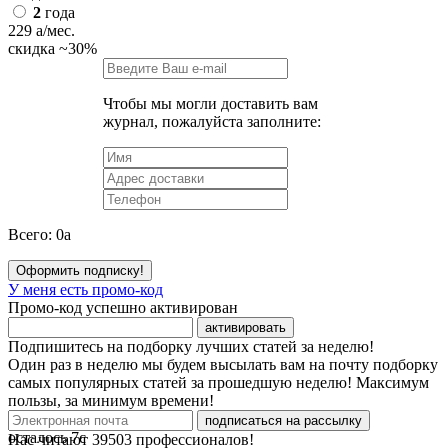
2
года
229
a
/мес.
скидка
~30%
Чтобы мы могли доставить вам
журнал, пожалуйста заполните:
Всего:
0
a
Оформить подписку!
У меня есть промо-код
Промо-код успешно активирован
активировать
Подпишитесь на подборку лучших статей за неделю!
Один раз в неделю мы будем высылать вам на почту подборку
самых популярных статей за прошедшую неделю! Максимум
пользы, за минимум времени!
подписаться на рассылку
осталось
7
с
Нас читают
39503
профессионалов!