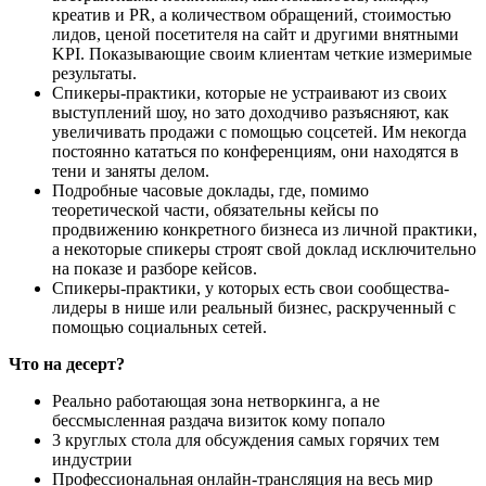
креатив и PR, а количеством обращений, стоимостью
лидов, ценой посетителя на сайт и другими внятными
KPI. Показывающие своим клиентам четкие измеримые
результаты.
Спикеры-практики, которые не устраивают из своих
выступлений шоу, но зато доходчиво разъясняют, как
увеличивать продажи с помощью соцсетей. Им некогда
постоянно кататься по конференциям, они находятся в
тени и заняты делом.
Подробные часовые доклады, где, помимо
теоретической части, обязательны кейсы по
продвижению конкретного бизнеса из личной практики,
а некоторые спикеры строят свой доклад исключительно
на показе и разборе кейсов.
Спикеры-практики, у которых есть свои сообщества-
лидеры в нише или реальный бизнес, раскрученный с
помощью социальных сетей.
Что на десерт?
Реально работающая зона нетворкинга, а не
бессмысленная раздача визиток кому попало
3 круглых стола для обсуждения самых горячих тем
индустрии
Профессиональная онлайн-трансляция на весь мир