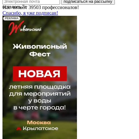
подписаться на рассылку
осталось
7
с
Нас читают
39503
профессионалов!
Спасибо, я уже подписан!