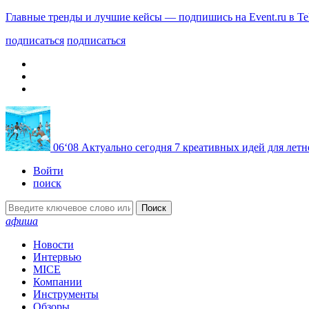
Главные тренды и лучшие кейсы — подпишись на Event.ru в Te
подписаться
подписаться
06
‘08
Актуально сегодня
7 креативных идей для летн
Войти
поиск
Поиск
афиша
Новости
Интервью
MICE
Компании
Инструменты
Обзоры