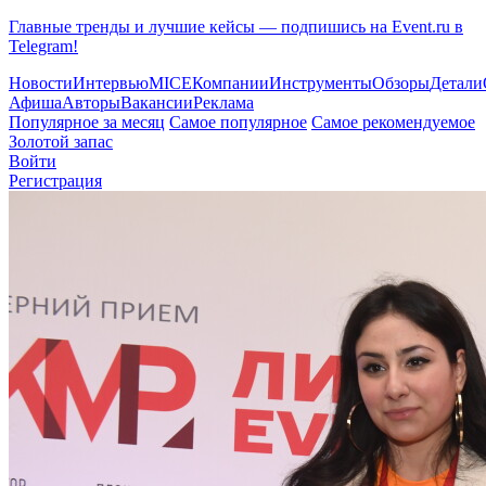
Главные тренды и лучшие кейсы — подпишись на Event.ru в
Telegram!
Новости
Интервью
MICE
Компании
Инструменты
Обзоры
Детали
Афиша
Авторы
Вакансии
Реклама
Популярное за месяц
Самое популярное
Самое рекомендуемое
Золотой запас
Войти
Регистрация