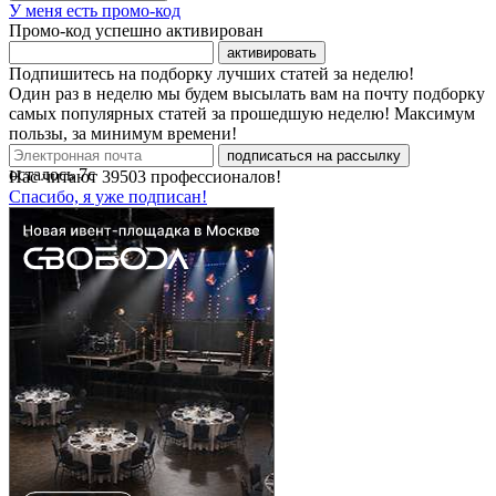
У меня есть промо-код
Промо-код успешно активирован
активировать
Подпишитесь на подборку лучших статей за неделю!
Один раз в неделю мы будем высылать вам на почту подборку
самых популярных статей за прошедшую неделю! Максимум
пользы, за минимум времени!
подписаться на рассылку
осталось
7
с
Нас читают
39503
профессионалов!
Спасибо, я уже подписан!