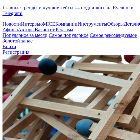
Главные тренды и лучшие кейсы — подпишись на Event.ru в
Telegram!
Новости
Интервью
MICE
Компании
Инструменты
Обзоры
Детали
Афиша
Авторы
Вакансии
Реклама
Популярное за месяц
Самое популярное
Самое рекомендуемое
Золотой запас
Войти
Регистрация