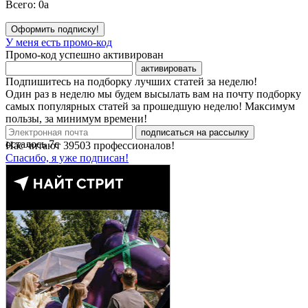
Всего:
0
a
Оформить подписку!
У меня есть промо-код
Промо-код успешно активирован
активировать
Подпишитесь на подборку лучших статей за неделю!
Один раз в неделю мы будем высылать вам на почту подборку
самых популярных статей за прошедшую неделю! Максимум
пользы, за минимум времени!
подписаться на рассылку
осталось
7
с
Нас читают
39503
профессионалов!
Спасибо, я уже подписан!