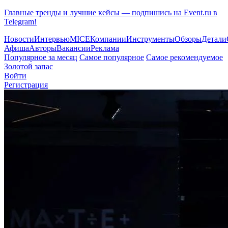
Главные тренды и лучшие кейсы — подпишись на Event.ru в
Telegram!
Новости
Интервью
MICE
Компании
Инструменты
Обзоры
Детали
Афиша
Авторы
Вакансии
Реклама
Популярное за месяц
Самое популярное
Самое рекомендуемое
Золотой запас
Войти
Регистрация