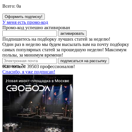
Всего:
0
a
Оформить подписку!
У меня есть промо-код
Промо-код успешно активирован
активировать
Подпишитесь на подборку лучших статей за неделю!
Один раз в неделю мы будем высылать вам на почту подборку
самых популярных статей за прошедшую неделю! Максимум
пользы, за минимум времени!
подписаться на рассылку
осталось
7
с
Нас читают
39503
профессионалов!
Спасибо, я уже подписан!