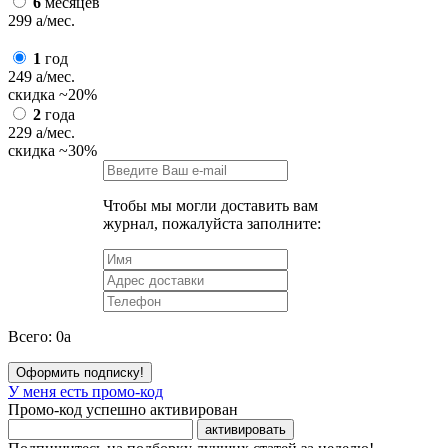
6
месяцев
299
a
/мес.
1
год
249
a
/мес.
скидка
~20%
2
года
229
a
/мес.
скидка
~30%
Чтобы мы могли доставить вам
журнал, пожалуйста заполните:
Всего:
0
a
Оформить подписку!
У меня есть промо-код
Промо-код успешно активирован
активировать