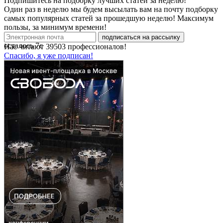
Подпишитесь на подборку лучших статей за неделю!
Один раз в неделю мы будем высылать вам на почту подборку
самых популярных статей за прошедшую неделю! Максимум
пользы, за минимум времени!
подписаться на рассылку
осталось
7
с
Нас читают
39503
профессионалов!
Спасибо, я уже подписан!