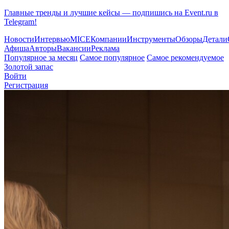
Главные тренды и лучшие кейсы — подпишись на Event.ru в
Telegram!
Новости
Интервью
MICE
Компании
Инструменты
Обзоры
Детали
Афиша
Авторы
Вакансии
Реклама
Популярное за месяц
Самое популярное
Самое рекомендуемое
Золотой запас
Войти
Регистрация