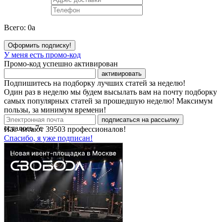
Всего:
0
a
Оформить подписку!
У меня есть промо-код
Промо-код успешно активирован
активировать
Подпишитесь на подборку лучших статей за неделю!
Один раз в неделю мы будем высылать вам на почту подборку
самых популярных статей за прошедшую неделю! Максимум
пользы, за минимум времени!
подписаться на рассылку
осталось
7
с
Нас читают
39503
профессионалов!
Спасибо, я уже подписан!