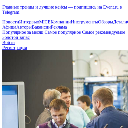
Главные тренды и лучшие кейсы — подпишись на Event.ru в
Telegram!
Новости
Интервью
MICE
Компании
Инструменты
Обзоры
Детали
Афиша
Авторы
Вакансии
Реклама
Популярное за месяц
Самое популярное
Самое рекомендуемое
Золотой запас
Войти
Регистрация