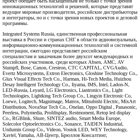
проект обещает быть насыщенным не только с точки зрения
инновационных технологий и решений, которые представят
ведущие мировые производители, российские дистрибьюторы
и интеграторы, но и с точки зрения новых проектов и деловой
программы.
Integrated Systems Russia, единственная профессиональная
выставка в России и странах СНГ в области аудиовизуальных,
информационно-коммуникационных технологий и системной
интеграции, ежегодно представляет российским
специалистам и заказчикам более двухсот международных и
российских участников, среди которых Absen, АМС, AV
Stumpfl, Bose, Canon, Crestron, CTC CAPITAL, CVGAudio,
Evertz Microsystems, Extron Electronics, Gloshine Technology Co.,
Glux Visual Effects Tech Co., Harmаn, Hi-Tech Media, Huizhou
Desay Intelligent Technology Co., Iiyama, IMS, Intel, Ladon-N,
LED-Russia, Leyard, LG Electronics, Liantronics Co., Light
Technologies, Lightking Tech Group Co., Lingyin Electronic Co,
Loewe, Logitech, Magnimage, Matrox, Mitsubishi Electric, MixArt
Distribution, NovaStar Tech Co., Onelan, Oppo Digital , Panasonic,
Peerless, Polymedia, Profdisplay, Restmoment, Retop led display
Co., RGBlink, Shure, SINTEZ audio, Smart Media Europe,
Solecolor Optoelectronics Co., Sonance, TAIDEN Industrial,
Unilumin Group Co., Videon, Vostok LED, WEY Technology,
Xavtel, Yamaha, АВ-Центр, Брюллов Консалтинг,