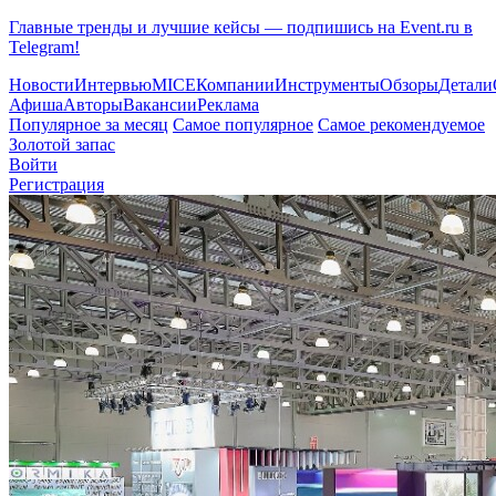
Главные тренды и лучшие кейсы — подпишись на Event.ru в
Telegram!
Новости
Интервью
MICE
Компании
Инструменты
Обзоры
Детали
Афиша
Авторы
Вакансии
Реклама
Популярное за месяц
Самое популярное
Самое рекомендуемое
Золотой запас
Войти
Регистрация