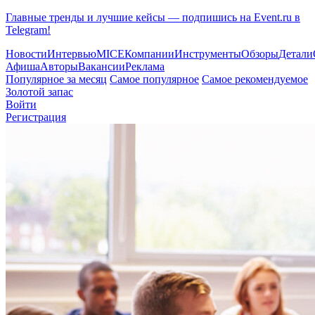
Главные тренды и лучшие кейсы — подпишись на Event.ru в
Telegram!
Новости
Интервью
MICE
Компании
Инструменты
Обзоры
Детали
Афиша
Авторы
Вакансии
Реклама
Популярное за месяц
Самое популярное
Самое рекомендуемое
Золотой запас
Войти
Регистрация