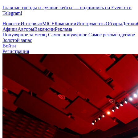
Главные тренды и лучшие кейсы — подпишись на Event.ru в
Telegram!
Новости
Интервью
MICE
Компании
Инструменты
Обзоры
Детали
Афиша
Авторы
Вакансии
Реклама
Популярное за месяц
Самое популярное
Самое рекомендуемое
Золотой запас
Войти
Регистрация