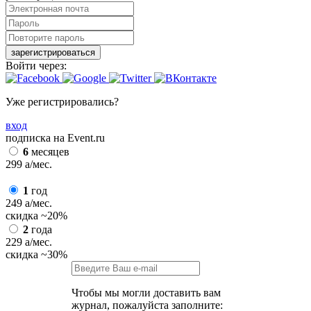
зарегистрироваться
Войти через:
Уже регистрировались?
вход
подписка на Event.ru
6
месяцев
299
a
/мес.
1
год
249
a
/мес.
скидка
~20%
2
года
229
a
/мес.
скидка
~30%
Чтобы мы могли доставить вам
журнал, пожалуйста заполните: