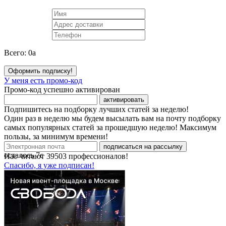
Всего:
0
a
Оформить подписку!
У меня есть промо-код
Промо-код успешно активирован
активировать
Подпишитесь на подборку лучших статей за неделю!
Один раз в неделю мы будем высылать вам на почту подборку
самых популярных статей за прошедшую неделю! Максимум
пользы, за минимум времени!
подписаться на рассылку
осталось
7
с
Нас читают
39503
профессионалов!
Спасибо, я уже подписан!