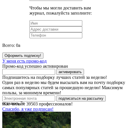
Чтобы мы могли доставить вам
журнал, пожалуйста заполните:
Всего:
0
a
Оформить подписку!
У меня есть промо-код
Промо-код успешно активирован
активировать
Подпишитесь на подборку лучших статей за неделю!
Один раз в неделю мы будем высылать вам на почту подборку
самых популярных статей за прошедшую неделю! Максимум
пользы, за минимум времени!
подписаться на рассылку
осталось
7
с
Нас читают
39503
профессионалов!
Спасибо, я уже подписан!