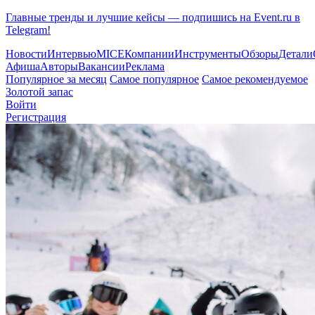
Главные тренды и лучшие кейсы — подпишись на Event.ru в
Telegram!
Новости
Интервью
MICE
Компании
Инструменты
Обзоры
Детали
Афиша
Авторы
Вакансии
Реклама
Популярное за месяц
Самое популярное
Самое рекомендуемое
Золотой запас
Войти
Регистрация