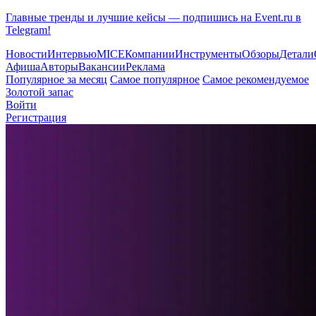
Главные тренды и лучшие кейсы — подпишись на Event.ru в
Telegram!
Новости
Интервью
MICE
Компании
Инструменты
Обзоры
Детали
Афиша
Авторы
Вакансии
Реклама
Популярное за месяц
Самое популярное
Самое рекомендуемое
Золотой запас
Войти
Регистрация