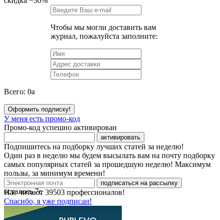
скидка
~30%
Чтобы мы могли доставить вам
журнал, пожалуйста заполните:
Всего:
0
a
Оформить подписку!
У меня есть промо-код
Промо-код успешно активирован
активировать
Подпишитесь на подборку лучших статей за неделю!
Один раз в неделю мы будем высылать вам на почту подборку
самых популярных статей за прошедшую неделю! Максимум
пользы, за минимум времени!
подписаться на рассылку
осталось
7
с
Нас читают
39503
профессионалов!
Спасибо, я уже подписан!