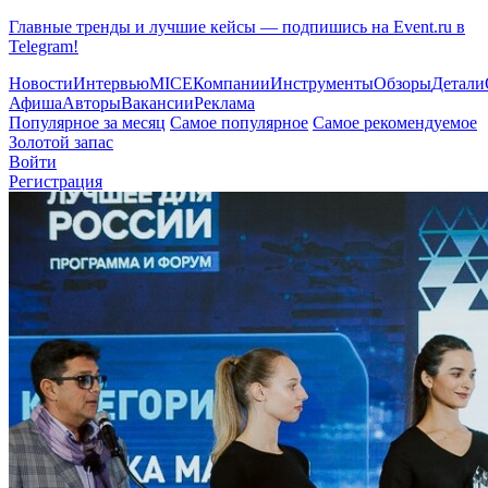
Главные тренды и лучшие кейсы — подпишись на Event.ru в
Telegram!
Новости
Интервью
MICE
Компании
Инструменты
Обзоры
Детали
Афиша
Авторы
Вакансии
Реклама
Популярное за месяц
Самое популярное
Самое рекомендуемое
Золотой запас
Войти
Регистрация