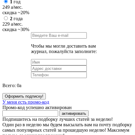
1
год
249
a
/мес.
скидка
~20%
2
года
229
a
/мес.
скидка
~30%
Чтобы мы могли доставить вам
журнал, пожалуйста заполните:
Всего:
0
a
Оформить подписку!
У меня есть промо-код
Промо-код успешно активирован
активировать
Подпишитесь на подборку лучших статей за неделю!
Один раз в неделю мы будем высылать вам на почту подборку
самых популярных статей за прошедшую неделю! Максимум