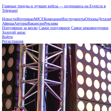
Главные тренды и лучшие кейсы — подпишись на Event.ru в
Telegram!
Новости
Интервью
MICE
Компании
Инструменты
Обзоры
Детали
Афиша
Авторы
Вакансии
Реклама
Популярное за месяц
Самое популярное
Самое рекомендуемое
Золотой запас
Войти
Регистрация