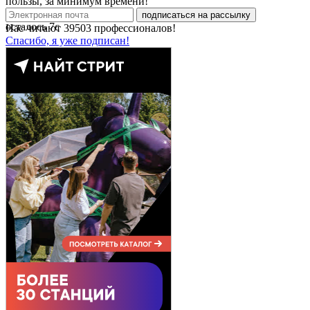
пользы, за минимум времени!
подписаться на рассылку
осталось
7
с
Нас читают
39503
профессионалов!
Спасибо, я уже подписан!