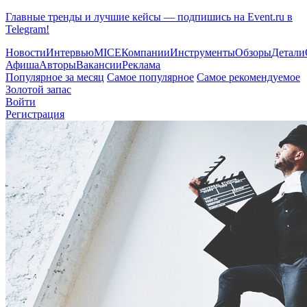
Главные тренды и лучшие кейсы — подпишись на Event.ru в
Telegram!
Новости
Интервью
MICE
Компании
Инструменты
Обзоры
Детали
Афиша
Авторы
Вакансии
Реклама
Популярное за месяц
Самое популярное
Самое рекомендуемое
Золотой запас
Войти
Регистрация