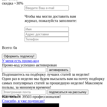
скидка
~30%
Чтобы мы могли доставить вам
журнал, пожалуйста заполните:
Всего:
0
a
Оформить подписку!
У меня есть промо-код
Промо-код успешно активирован
активировать
Подпишитесь на подборку лучших статей за неделю!
Один раз в неделю мы будем высылать вам на почту подборку
самых популярных статей за прошедшую неделю! Максимум
пользы, за минимум времени!
подписаться на рассылку
осталось
7
с
Нас читают
39503
профессионалов!
Спасибо, я уже подписан!