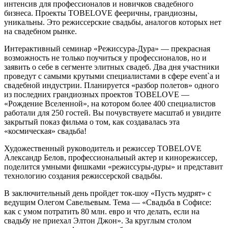
интенсив для профессионалов и новичков свадебного
бизнеса. Проекты TOBELOVE фееричны, грандиозны,
уникальны. Это режиссерские свадьбы, аналогов которых нет
на свадебном рынке.
Интерактивный семинар «Режиссура-Дура» — прекрасная
возможность не только поучиться у профессионалов, но и
заявить о себе в сегменте элитных свадеб. Два дня участники
проведут с самыми крутыми специалистами в сфере event`а и
свадебной индустрии. Планируется «разбор полетов» одного
из последних грандиозных проектов TOBELOVE —
«Рождение Вселенной», на котором более 400 специалистов
работали для 250 гостей. Вы почувствуете масштаб и увидите
закрытый показ фильма о том, как создавалась эта
«космическая» свадьба!
Художественный руководитель и режиссер TOBELOVE
Александр Белов, профессиональный актер и кинорежиссер,
поделится умными фишками «режиссуры-дуры» и представит
технологию создания режиссерской свадьбы.
В заключительный день пройдет ток-шоу «Пусть мудрят» с
ведущим Олегом Савельевым. Тема — «Свадьба в Софисе:
как с умом потратить 80 млн. евро и что делать, если на
свадьбу не приехал Элтон Джон». За круглым столом