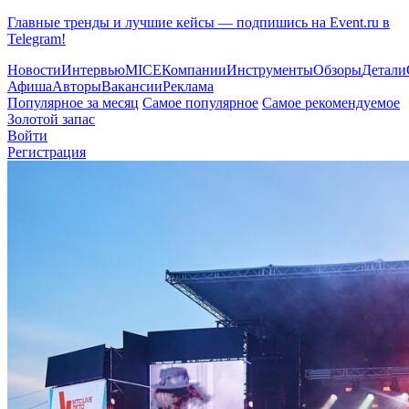
Главные тренды и лучшие кейсы — подпишись на Event.ru в
Telegram!
Новости
Интервью
MICE
Компании
Инструменты
Обзоры
Детали
Афиша
Авторы
Вакансии
Реклама
Популярное за месяц
Самое популярное
Самое рекомендуемое
Золотой запас
Войти
Регистрация