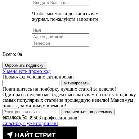
Чтобы мы могли доставить вам
журнал, пожалуйста заполните:
Всего:
0
a
Оформить подписку!
У меня есть промо-код
Промо-код успешно активирован
активировать
Подпишитесь на подборку лучших статей за неделю!
Один раз в неделю мы будем высылать вам на почту подборку
самых популярных статей за прошедшую неделю! Максимум
пользы, за минимум времени!
подписаться на рассылку
осталось
7
с
Нас читают
39503
профессионалов!
Спасибо, я уже подписан!