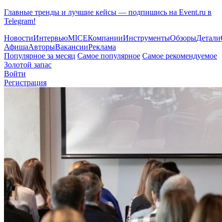
Главные тренды и лучшие кейсы — подпишись на Event.ru в
Telegram!
Новости
Интервью
MICE
Компании
Инструменты
Обзоры
Детали
Афиша
Авторы
Вакансии
Реклама
Популярное за месяц
Самое популярное
Самое рекомендуемое
Золотой запас
Войти
Регистрация