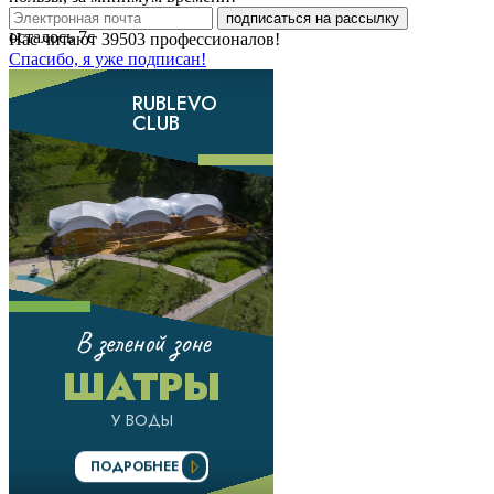
подписаться на рассылку
осталось
7
с
Нас читают
39503
профессионалов!
Спасибо, я уже подписан!