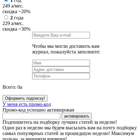
1
год
249
a
/мес.
скидка
~20%
2
года
229
a
/мес.
скидка
~30%
Чтобы мы могли доставить вам
журнал, пожалуйста заполните:
Всего:
0
a
Оформить подписку!
У меня есть промо-код
Промо-код успешно активирован
активировать
Подпишитесь на подборку лучших статей за неделю!
Один раз в неделю мы будем высылать вам на почту подборку
самых популярных статей за прошедшую неделю! Максимум
пользы, за минимум времени!