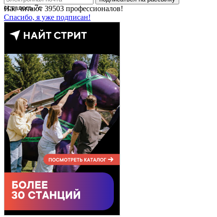
осталось
7
с
Нас читают
39503
профессионалов!
Спасибо, я уже подписан!