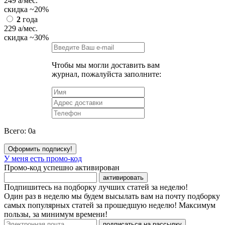
249
a
/мес.
скидка
~20%
2
года
229
a
/мес.
скидка
~30%
Чтобы мы могли доставить вам
журнал, пожалуйста заполните:
Всего:
0
a
Оформить подписку!
У меня есть промо-код
Промо-код успешно активирован
активировать
Подпишитесь на подборку лучших статей за неделю!
Один раз в неделю мы будем высылать вам на почту подборку
самых популярных статей за прошедшую неделю! Максимум
пользы, за минимум времени!
подписаться на рассылку