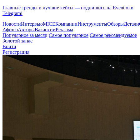
Главные тренды и лучшие кейсы — подпишись на Event.ru в
Telegram!
Новости
Интервью
MICE
Компании
Инструменты
Обзоры
Детали
Афиша
Авторы
Вакансии
Реклама
Популярное за месяц
Самое популярное
Самое рекомендуемое
Золотой запас
Войти
Регистрация