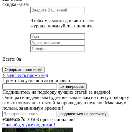
скидка
~30%
Чтобы мы могли доставить вам
журнал, пожалуйста заполните:
Всего:
0
a
Оформить подписку!
У меня есть промо-код
Промо-код успешно активирован
активировать
Подпишитесь на подборку лучших статей за неделю!
Один раз в неделю мы будем высылать вам на почту подборку
самых популярных статей за прошедшую неделю! Максимум
пользы, за минимум времени!
подписаться на рассылку
осталось
7
с
Нас читают
39503
профессионалов!
Спасибо, я уже подписан!