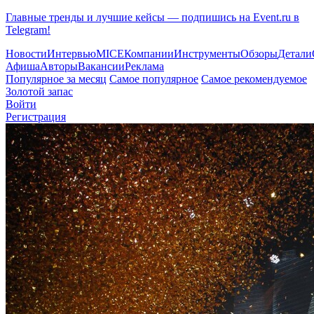
Главные тренды и лучшие кейсы — подпишись на Event.ru в
Telegram!
Новости
Интервью
MICE
Компании
Инструменты
Обзоры
Детали
Афиша
Авторы
Вакансии
Реклама
Популярное за месяц
Самое популярное
Самое рекомендуемое
Золотой запас
Войти
Регистрация