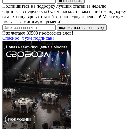
активировать
Подпишитесь на подборку лучших статей за неделю!
Один раз в неделю мы будем высылать вам на почту подборку
самых популярных статей за прошедшую неделю! Максимум
пользы, за минимум времени!
подписаться на рассылку
осталось
7
с
Нас читают
39503
профессионалов!
Спасибо, я уже подписан!