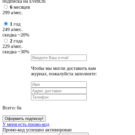
подписка на Event.ru
6
месяцев
299
a
/мес.
1
год
249
a
/мес.
скидка
~20%
2
года
229
a
/мес.
скидка
~30%
Чтобы мы могли доставить вам
журнал, пожалуйста заполните:
Всего:
0
a
Оформить подписку!
У меня есть промо-код
Промо-код успешно активирован