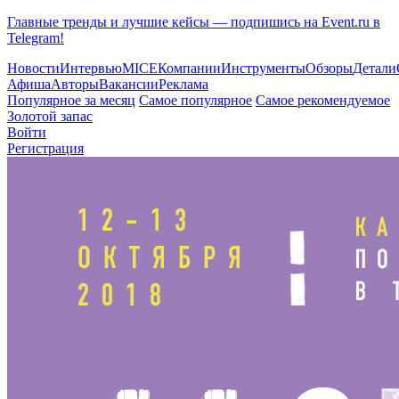
Главные тренды и лучшие кейсы — подпишись на Event.ru в
Telegram!
Новости
Интервью
MICE
Компании
Инструменты
Обзоры
Детали
Афиша
Авторы
Вакансии
Реклама
Популярное за месяц
Самое популярное
Самое рекомендуемое
Золотой запас
Войти
Регистрация