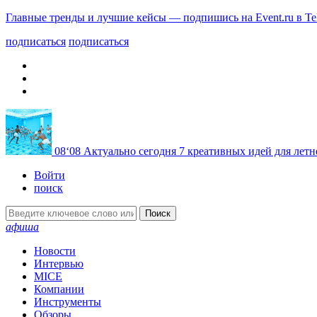
Главные тренды и лучшие кейсы — подпишись на Event.ru в Te
подписаться
подписаться
08
‘08
Актуально сегодня
7 креативных идей для летн
Войти
поиск
Поиск
афиша
Новости
Интервью
MICE
Компании
Инструменты
Обзоры