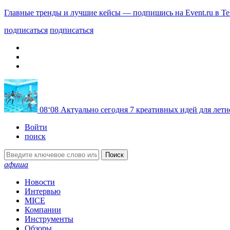
Главные тренды и лучшие кейсы — подпишись на Event.ru в Te
подписаться
подписаться
08
‘08
Актуально сегодня
7 креативных идей для летн
Войти
поиск
Поиск
афиша
Новости
Интервью
MICE
Компании
Инструменты
Обзоры