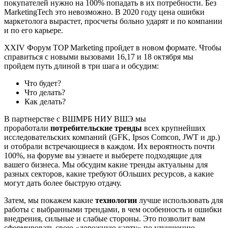
покупателей нужно на 100% попадать в их потребности. Без
MarketingTech это невозможно. В 2020 году цена ошибки
маркетолога вырастет, просчеты больно ударят и по компании
и по его карьере.
XXIV Форум TOP Marketing пройдет в новом формате. Чтобы
справиться с новыми вызовами 16,17 и 18 октября мы
пройдем путь длиной в три шага и обсудим:
Что будет?
Что делать?
Как делать?
В партнерстве с ВШМРБ НИУ ВШЭ мы
проработали
потребительские тренды
всех крупнейших
исследовательских компаний (GFK, Ipsos Comcon, JWT и др.)
и отобрали встречающиеся в каждом. Их вероятность почти
100%, на форуме вы узнаете и выберете подходящие для
вашего бизнеса. Мы обсудим какие тренды актуальны для
разных секторов, какие требуют бОльших ресурсов, а какие
могут дать более быструю отдачу.
Затем, мы покажем какие
технологии
лучше использовать для
работы с выбранными трендами, в чем особенность и ошибки
внедрения, сильные и слабые стороны. Это позволит вам
сформировать свою «дорожную карту» по улучшению