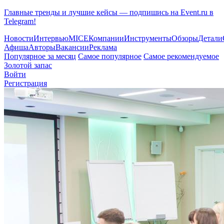
Главные тренды и лучшие кейсы — подпишись на Event.ru в
Telegram!
Новости
Интервью
MICE
Компании
Инструменты
Обзоры
Детали
Афиша
Авторы
Вакансии
Реклама
Популярное за месяц
Самое популярное
Самое рекомендуемое
Золотой запас
Войти
Регистрация