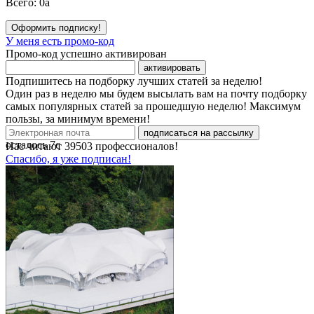
Всего:
0
a
Оформить подписку!
У меня есть промо-код
Промо-код успешно активирован
активировать
Подпишитесь на подборку лучших статей за неделю!
Один раз в неделю мы будем высылать вам на почту подборку
самых популярных статей за прошедшую неделю! Максимум
пользы, за минимум времени!
подписаться на рассылку
осталось
7
с
Нас читают
39503
профессионалов!
Спасибо, я уже подписан!