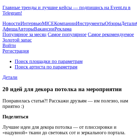
Главные тренды и лучшие кейсы — подпишись на Event.ru в
Telegram!
Новости
Интервью
MICE
Компании
Инструменты
Обзоры
Детали
Афиша
Авторы
Вакансии
Реклама
Популярное за месяц
Самое популярное
Самое рекомендуемое
Золотой запас
Войти
Регистрация
Поиск площадки по параметрам
Поиск артиста по параметрам
Детали
20 идей для декора потолка на мероприятии
Понравилась статья?! Расскажи друзьям — им полезно, нам
приятно :)
Поделиться
Лучшие идеи для декора потолка — от плиссировки и
«надувной» ткани до световых сот и зеркального портала.