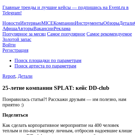
Главные тренды и лучшие кейсы — подпишись на Event.ru в
Telegram!
Новости
Интервью
MICE
Компании
Инструменты
Обзоры
Детали
Афиша
Авторы
Вакансии
Реклама
Популярное за месяц
Самое популярное
Самое рекомендуемое
Золотой запас
Войти
Регистрация
Поиск площадки по параметрам
Поиск артиста по параметрам
Report
,
Детали
25-летие компании SPLAT: кейс DD-club
Понравилась статья?! Расскажи друзьям — им полезно, нам
приятно :)
Поделиться
Как сделать корпоративное мероприятие на 400 человек
теплым и по-настоящему личным, отбросив надоевшие клише